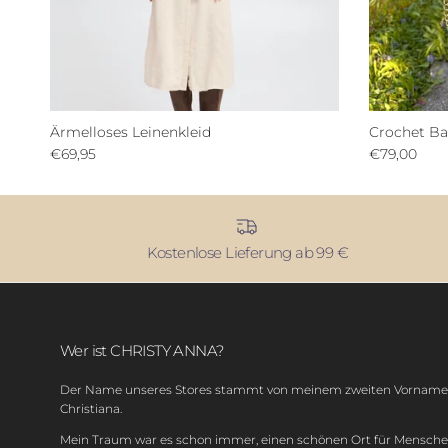
Ärmelloses Leinenkleid
Crochet B
€69,95
€79,00
Kostenlose Lieferung ab 99 €
Wer ist CHRISTY ANNA?
Der Name unseres Stores stammt von meinem zweiten Vornam
Christiana.
Mein Traum war es schon immer, einen schönen Ort für Mensch