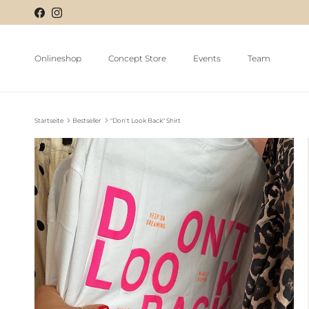
Onlineshop
Concept Store
Events
Team
Startseite
Bestseller
"Don't Look Back" Shirt