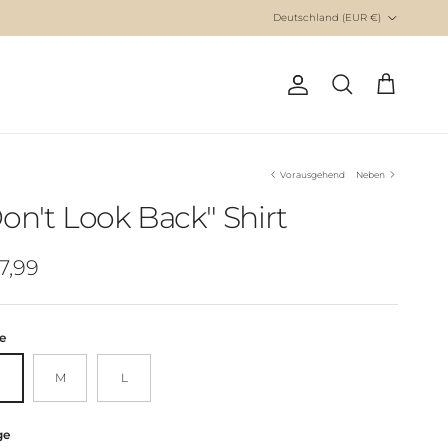
Deutschland (EUR €)
Vorausgehend
Neben
on't Look Back" Shirt
7,99
e
M
L
ge