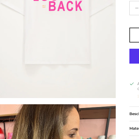
Besc
Mate