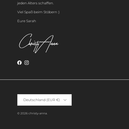
jeden Alters schaffen.
Viel Spaß beim Stöbern :)
Eure Sarah
Deutschland (EUR €)
© 2026
christy-anna
.