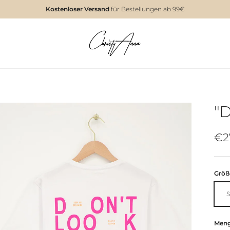
Kostenloser Versand
für Bestellungen ab 99€
"D
€2
Größ
S
Men