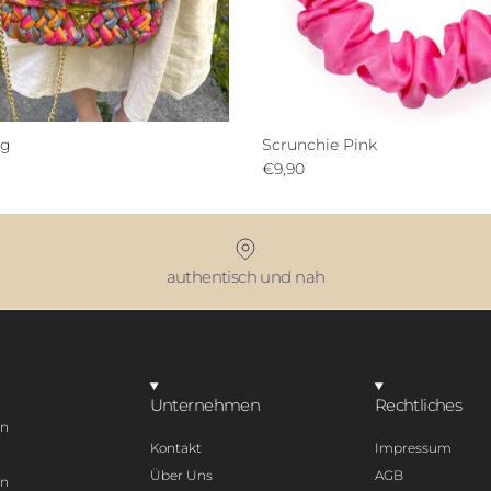
ag
Scrunchie Pink
€9,90
authentisch und nah
Unternehmen
Rechtliches
en
Kontakt
Impressum
Über Uns
AGB
en