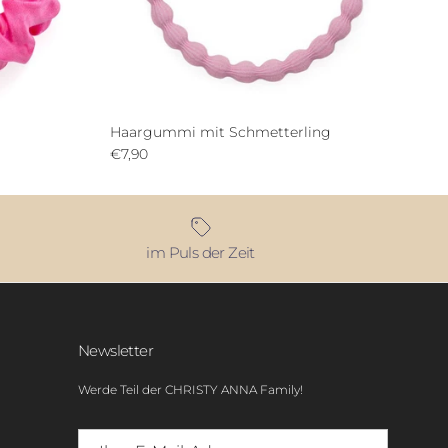
Haargummi mit Schmetterling
€7,90
im Puls der Zeit
Newsletter
Werde Teil der CHRISTY ANNA Family!