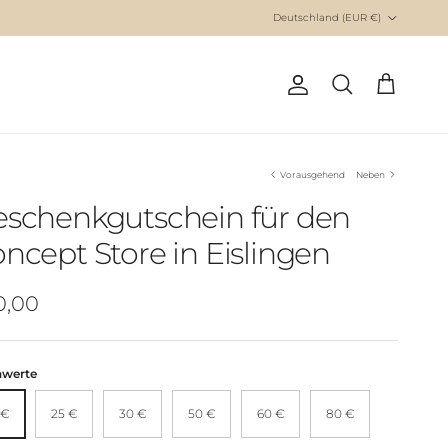
Deutschland (EUR €)
Vorausgehend
Neben
schenkgutschein für den
ncept Store in Eislingen
0,00
werte
 €
25 €
30 €
50 €
60 €
80 €